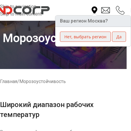
Skip to navigation
Skip to main content
Ваш регион Москва?
Морозоустойчивость
Нет, выбрать регион
Да
Главная
Морозоустойчивость
Широкий диапазон рабочих
температур