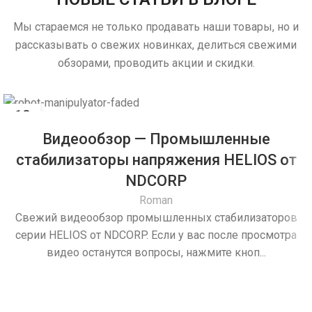
Мы стараемся не только продавать наши товары, но и
ДИАПАЗОН, (%)
ДИАПАЗОН, (%)
±20%
±20%
рассказывать о свежих новинках, делиться свежими
обзорами, проводить акции и скидки.
ДИАПАЗОН, (В)
ДИАПАЗОН, (В)
184-276
184-276
10
АПР
ТОЧН, ВЫХОД, %
ТОЧН, ВЫХОД, %
1
1
Видеообзор — Промышленные
стабилизаторы напряжения HELIOS от
ГАБАРИТЫ,
ГАБАРИТЫ,
NDCORP
500x370x300
500x370x300
ШХГХВ, ММ
ШХГХВ, ММ
Roman
Свежий видеообзор промышленных стабилизаторов
серии HELIOS от NDCORP. Если у вас после просмотра
ВЕС, КГ
ВЕС, КГ
42
55
видео останутся вопросы, нажмите кноп...
ПРИМЕНЕНИЕ
ПРИМЕНЕНИЕ
Для дома
Для дома