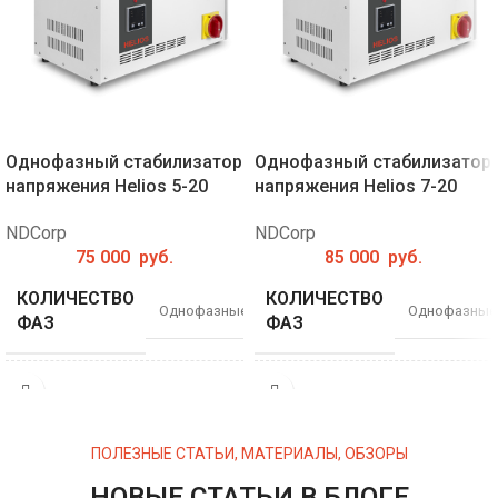
Однофазный стабилизатор
Однофазный стабилизатор
напряжения Helios 5-20
напряжения Helios 7-20
NDCorp
NDCorp
75 000
руб.
85 000
руб.
КОЛИЧЕСТВО
КОЛИЧЕСТВО
Однофазные
Однофазные
ФАЗ
ФАЗ
МОЩНОСТЬ, КВА
МОЩНОСТЬ, КВА
5
7
ПОЛЕЗНЫЕ СТАТЬИ, МАТЕРИАЛЫ, ОБЗОРЫ
РАБОЧИЙ
РАБОЧИЙ
140-
140-
ДИАПАЗОН (В)
ДИАПАЗОН (В)
НОВЫЕ СТАТЬИ В БЛОГЕ
300
300