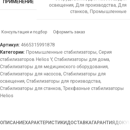
ПРИМЕНЕНИЕ
освещения
,
Для производства
,
Для
станков
,
Промышленные
Консультация и подбор
Оформить заказ
Артикул:
4665315991878
Категории:
Промышленные стабилизаторы
,
Серия
стабилизаторов Helios Y
,
Стабилизаторы для дома
,
Стабилизаторы для медицинского оборудования
,
Стабилизаторы для насосов
,
Стабилизаторы для
освещения
,
Стабилизаторы для производства
,
Стабилизаторы для станков
,
Трехфазные стабилизаторы
Helios
ОПИСАНИЕ
ХАРАКТЕРИСТИКИ
ДОСТАВКА
ГАРАНТИЯ
ДОКУ