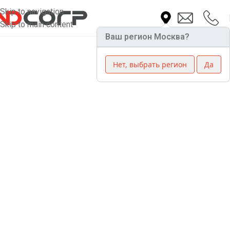
Skip to navigation
Skip to main content
Ваш регион Москва?
Нет, выбрать регион
Да
Трехфазный
стабилизатор
напряжения Helios Y
800-15