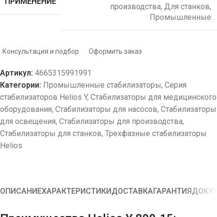
ПРИМЕНЕНИЕ
производства
,
Для станков
,
Промышленные
Консультация и подбор
Оформить заказ
Артикул:
4665315991991
Категории:
Промышленные стабилизаторы
,
Серия
стабилизаторов Helios Y
,
Стабилизаторы для медицинского
оборудования
,
Стабилизаторы для насосов
,
Стабилизаторы
для освещения
,
Стабилизаторы для производства
,
Стабилизаторы для станков
,
Трехфазные стабилизаторы
Helios
ОПИСАНИЕ
ХАРАКТЕРИСТИКИ
ДОСТАВКА
ГАРАНТИЯ
ДОКУ