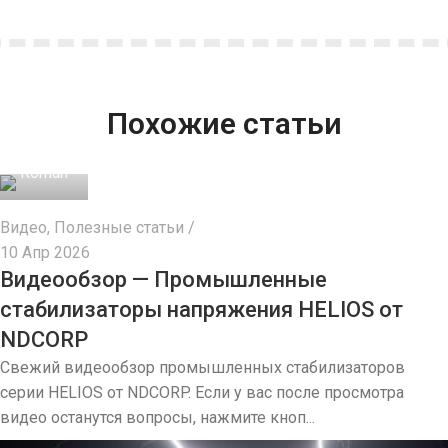
РАБОЧИЙ
РАБОЧИЙ
140-
140-
ДИАПАЗОН (В)
ДИАПАЗОН (В)
300
300
Похожие статьи
ДИАПАЗОН, (%)
ДИАПАЗОН, (%)
±20%
±20%
Roman
ДИАПАЗОН, (В)
ДИАПАЗОН, (В)
184-276
184-276
Видео
,
Полезные статьи
10 Апр 2026
ТОЧН, ВЫХОД, %
ТОЧН, ВЫХОД, %
1
1
Видеообзор — Промышленные
стабилизаторы напряжения HELIOS от
ГАБАРИТЫ,
ГАБАРИТЫ,
NDCORP
500x370x300
500x370x300
ШХГХВ, ММ
ШХГХВ, ММ
Свежий видеообзор промышленных стабилизаторов
серии HELIOS от NDCORP. Если у вас после просмотра
видео останутся вопросы, нажмите кноп...
ВЕС, КГ
ВЕС, КГ
42
55