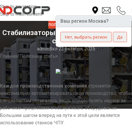
Skip to navigation
Skip to main content
Ваш регион Москва?
ПОЛЕЗНЫЕ СТАТЬИ
Стабилизаторы напряжения для ЧПУ
Нет, выбрать регион
Да
станков
admin
Вкл 22 октября, 2025
Главная
Полезные статьи
Каждое производственная компания
стремится
максимально автоматизировать свое производство, чтобы
специалистам оставалось лишь осуществлять надзор за
рабочими процессами и обслуживать оборудование.
Большим шагом вперед на пути к этой цели является
использование станков ЧПУ.